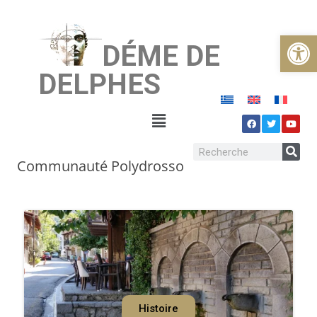
Ouvrir la
DÉME DE
DELPHES
Communauté Polydrosso
Histoire