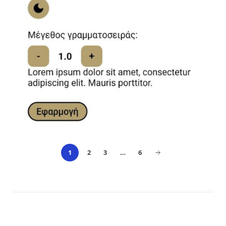
2
3
…
6
1