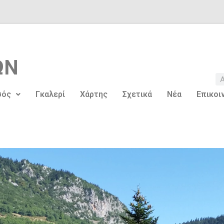
ΩΝ
σός
Γκαλερί
Χάρτης
Σχετικά
Νέα
Επικοι