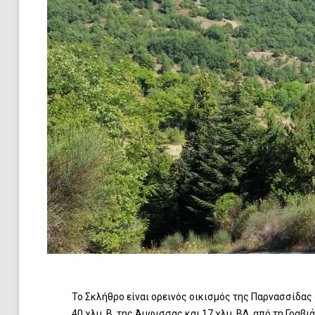
Το Σκλήθρο είναι ορεινός οικισμός της Παρνασσίδας
40 χλμ. Β. της Άμφισσας και 17 χλμ. ΒΔ. από τη Γραβ