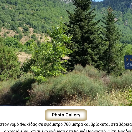
Photo Gallery
 στον νομό Φωκίδας σε υψόμετρο 760 μέτρα και βρίσκεται στα βόρεια
ιά. Το χωριό είναι κτισμένο ανάμεσα στα βουνά Παρνασσό, Οίτη, Βαρδ